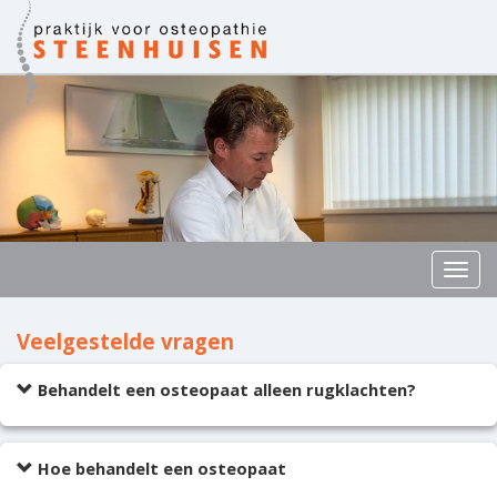
Togg
navig
Veelgestelde vragen
Behandelt een osteopaat alleen rugklachten?
Hoe behandelt een osteopaat